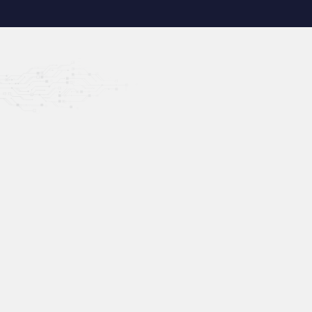
התחומים השונים באתר
שירותים – Services
ליווי מקצועי מהתכנון ועד ההטמעה – מיפוי
פערים, הקמת תשתיות, מיגרציות וניהול משברים
עם מומחיות של 20+ שנים.
מיפוי פערים
תמיכה
ניהול משברי IT
לענן 365