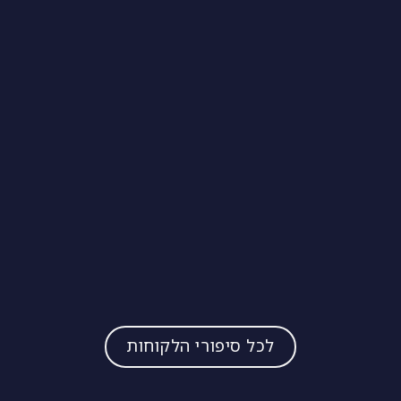
קבוצת All Jobs
קבוצת AllJobs
היא פלטפורמת הדרושים וניהול הקריירה
הגדולה בישראל, המחברת בין מעסיקים למחפשי עבודה. היא
מאגדת משרות מכל רחבי הרשת ומציעה כלים מתקדמים
למחפשי עבודה ולמעסיקים.
לכל סיפורי הלקוחות