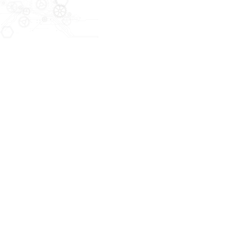
מהו בעצם משבר IT במונחים מעשיים?
משבר IT מוגדר כאירוע טכנולוגי שחוצה את הגבולות של
תקלה שגרתית. זה קורה כאשר:
השבתה של שירותים עסקיים קריטיים גורמת להפסקת
תהליכים מרכזיים בארגון.
ישנה הפרה של הסכמי רמת השירות (SLA) עם לקוחות
פנימיים וחיצוניים.
ישנם אירועי אבטחה שמעמידים בסכנה נתונים רגישים או
מערכות קריטיות.
מתרחשים מצבים שדורשים מעורבות חוצה-מחלקות,
כולל דרגים ניהוליים, ולא רק את צוות ה-IT.
המכנה המשותף לכל המצבים האלה הוא שהם דורשים