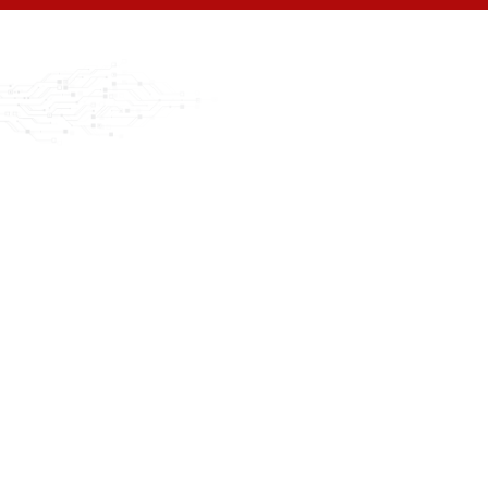
סוגי משברים נפוצים שדורשים ניהול מובנה
מתקפות סייבר מתקדמות:
כולל כופרות, פריצות
למערכות קריטיות, וגניבת מידע רגיש. המורכבות של
האירועים הללו דורשת תיאום בין צוותי אבטחה, IT,
משפטים ותקשורת.
כשלים במערכות עסקיות קריטיות:
נפילת מערכות ERP,
CRM, או מערכות ליבה אחרות שמשתקות תהליכי
עבודה מרכזיים.
בעיות בתשתיות תקשורת:
ניתוק קישוריות בין אתרים,
כשלים ברשתות תקשורת, או בעיות בשירותי ענן
קריטיים.
כשלים במערכי גיבוי והתאוששות:
האירוניה ה"מצחיקה"