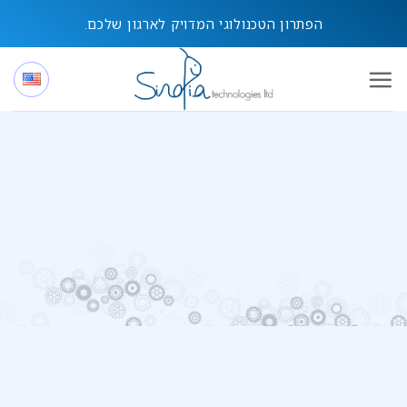
Ski
הפתרון הטכנולוגי המדויק לארגון שלכם.
t
conten
FortiClient EMS
(Endpoint
Management Server)
FortiClient EMS הוא פתרון ניהול מרכזי של Fortinet
המיועד לניהול ושליטה על תחנות הקצה בארגון – מחשבים,
לפטופים ושרתים. המערכת מאפשרת יישום מדיניות אבטחה