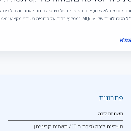
נות קודמים לא צלחו, צוות המומחים של סינופיה נרתם לאתגר והוביל פרו
בחום על סינופיה כשותף מקצועי ואמין". בעולם הטכנולוגי המהיר של להמשך קריאה…
מלא
פתרונות
תשתיות ליבה
תשתיות ליבה (ליבת ה IT / תשתית קריטית)