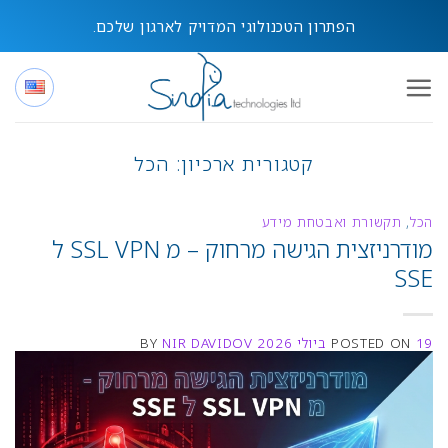
Ski
הפתרון הטכנולוגי המדויק לארגון שלכם.
t
conten
קטגורית ארכיון:
הכל
הכל
,
תקשורת ואבטחת מידע
מודרניזצית הגישה מרחוק – מ SSL VPN ל
SSE
19 ביולי 2026
POSTED ON
NIR DAVIDOV
BY